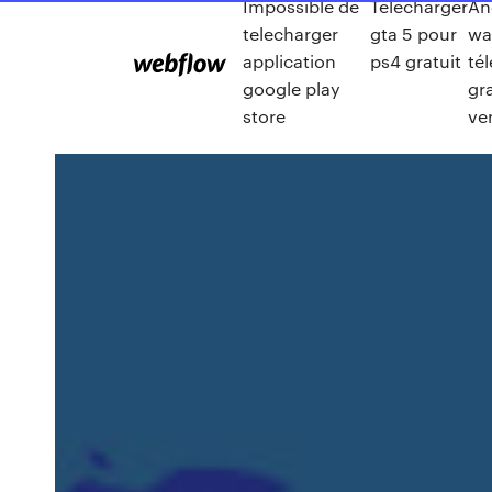
Impossible de
Telecharger
An
telecharger
gta 5 pour
wa
application
ps4 gratuit
té
google play
gr
store
ve