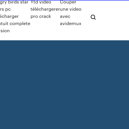
gry birds star
Ytd video
Couper
rs pc
téléchargerer
une video
lécharger
pro crack
avec
atuit complete
avidemux
rsion